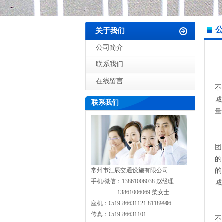
关于我们
公司简介
联系我们
作
在线留言
不
城
联系我们
量
作
团
的
常州市江辰交通设施有限公司
的
手机/微信：13861006038 赵经理
城
13861006069 柴女士
座机：0519-86631121 81189906
城
传真：0519-86631101
不