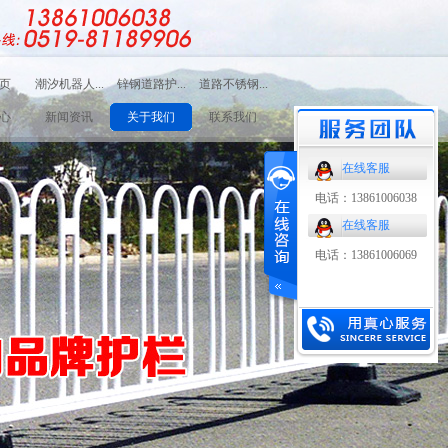
页
潮汐机器人...
锌钢道路护...
道路不锈钢...
栏
潮汐机器人护栏
锌钢道路护栏
道路不锈钢复合管
心
新闻资讯
关于我们
联系我们
护栏
在线客服
电话：13861006038
在线客服
电话：13861006069