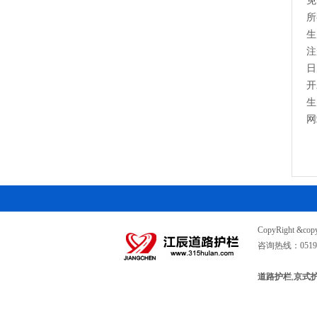
免
所
生
注
日
开
生
网
CopyRight &c
咨询热线：0519
道路护栏
,
京式