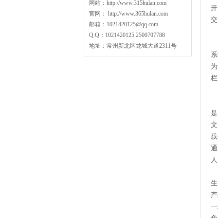
网站：http://www.315hulan.com
开
官网： http://www.365hulan.com
交
邮箱：1021420125@qq.com
Q Q：1021420125 2500707788
每
地址：常州新北区龙城大道2311号
系
为
栏
一
是
文
载
通
人
生
产
一