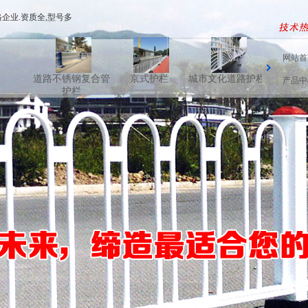
企业.资质全,型号多
网站首
栏
道路不锈钢复合管
京式护栏
城市文化道路护栏
花箱道路护
产品中
护栏