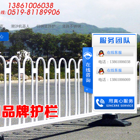
页
潮汐机器人...
锌钢道路护...
道路不锈钢...
路护栏
潮汐机器人护栏
锌钢道路护栏
道路不锈钢复合管
心
新闻资讯
关于我们
联系我们
护栏
在线客服
电话：13861006038
在线客服
电话：13861006069