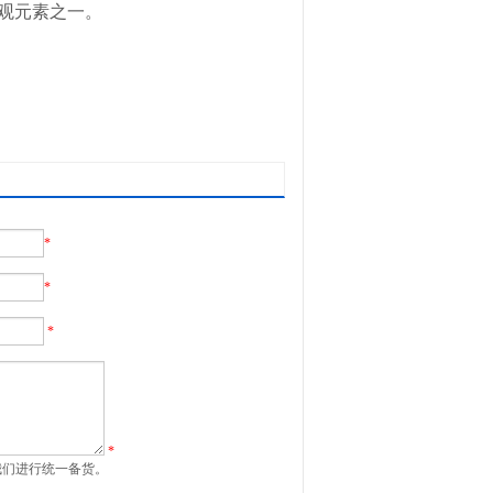
观元素之一。
*
*
*
*
我们进行统一备货。