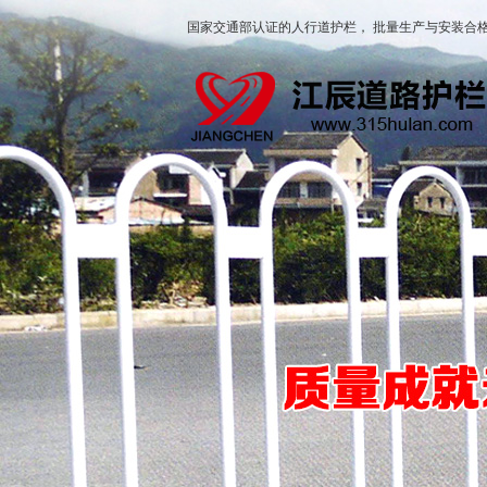
国家交通部认证的人行道护栏， 批量生产与安装合格
护栏
城市文化道路护栏
花箱道路护栏
潮汐机器人护栏
锌钢道