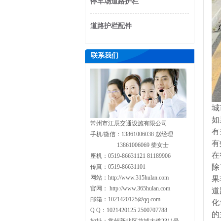
停车场道路护栏
道路护栏配件
联系我们
城
如
常州市江辰交通设施有限公司
有
手机/微信：13861006038 赵经理
有
13861006069 柴女士
在
座机：0519-86631121 81189906
除
传真：0519-86631101
网站：http://www.315hulan.com
果
官网： http://www.365hulan.com
道
邮箱：1021420125@qq.com
化
Q Q：1021420125 2500707788
的