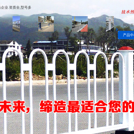
企业.资质全,型号多
网站首
路护栏
道路不锈钢复合管
京式护栏
城市文化道路护栏
花箱道
产品中
护栏