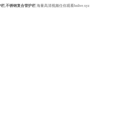
护栏
,
不锈钢复合管护栏
海量高清视频任你观看hnlive.xyz