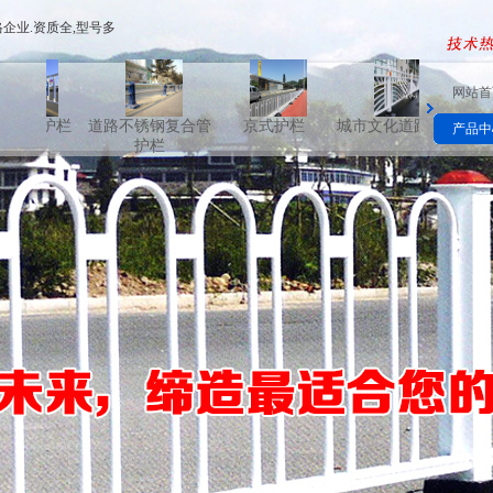
企业.资质全,型号多
网站首
路护栏
道路不锈钢复合管
京式护栏
城市文化道路护栏
花箱道
产品中
护栏