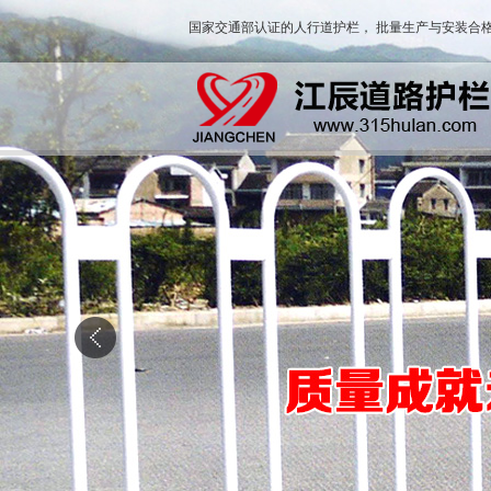
国家交通部认证的人行道护栏， 批量生产与安装合格
护栏
城市文化道路护栏
花箱道路护栏
潮汐机器人护栏
锌钢道