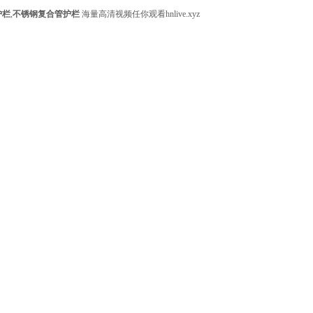
护栏
,
不锈钢复合管护栏
海量高清视频任你观看hnlive.xyz