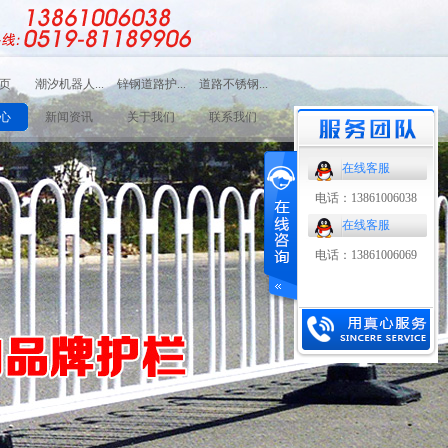
页
潮汐机器人...
锌钢道路护...
道路不锈钢...
路护栏
潮汐机器人护栏
锌钢道路护栏
道路不锈钢复合管
心
新闻资讯
关于我们
联系我们
护栏
在线客服
电话：13861006038
在线客服
电话：13861006069